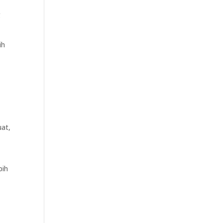
g
ih
uat,
bih