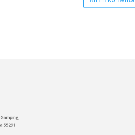
c. Gamping,
ta 55291