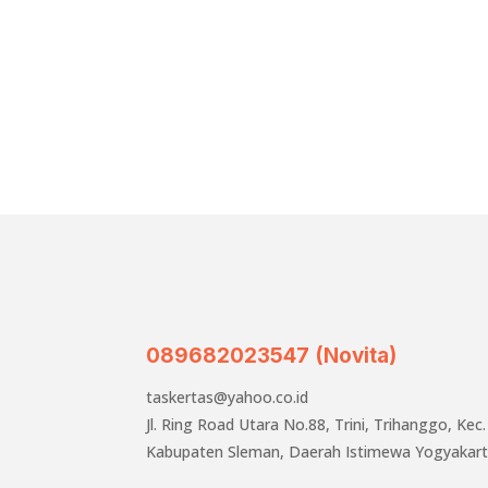
089682023547 (Novita)
taskertas@yahoo.co.id
Jl. Ring Road Utara No.88, Trini, Trihanggo, Ke
Kabupaten Sleman, Daerah Istimewa Yogyakar